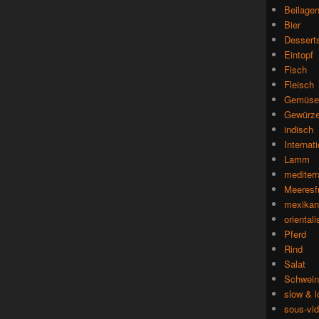
Beilage
Bier
Dessert
Eintopf
Fisch
Fleisch
Gemüse
Gewürz
indisch
Internat
Lamm
mediterr
Meeresf
mexikan
oriental
Pferd
Rind
Salat
Schwein
slow & 
sous-vi