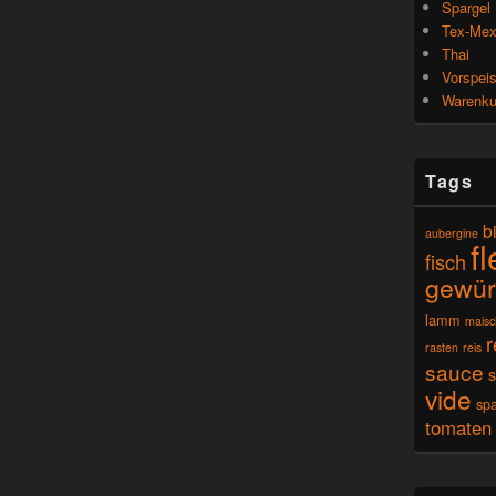
Spargel
Tex-Me
Thai
Vorspei
Warenk
Tags
b
aubergine
f
fisch
gewür
lamm
mais
r
rasten
reis
sauce
vide
spa
tomaten