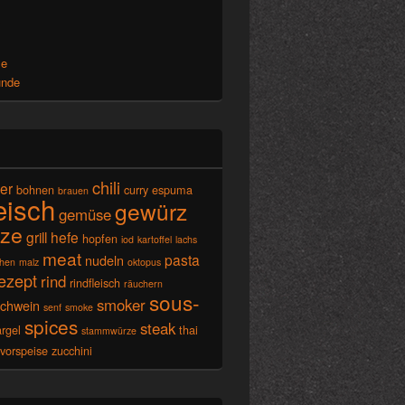
x
se
unde
chili
ier
bohnen
curry
espuma
brauen
leisch
gewürz
gemüse
ze
grill
hefe
hopfen
iod
kartoffel
lachs
meat
pasta
nudeln
chen
malz
oktopus
ezept
rind
rindfleisch
räuchern
sous-
smoker
schwein
senf
smoke
spices
steak
rgel
thai
stammwürze
vorspeise
zucchini