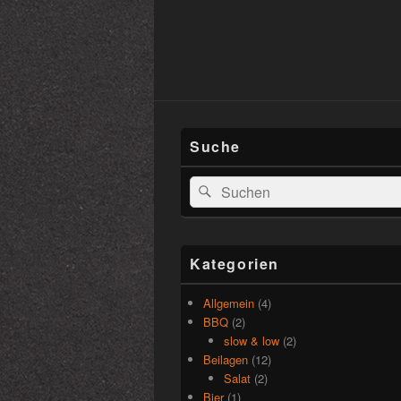
Suche
Suchen
Suchen
nach:
Kategorien
Allgemein
(4)
BBQ
(2)
slow & low
(2)
Beilagen
(12)
Salat
(2)
Bier
(1)