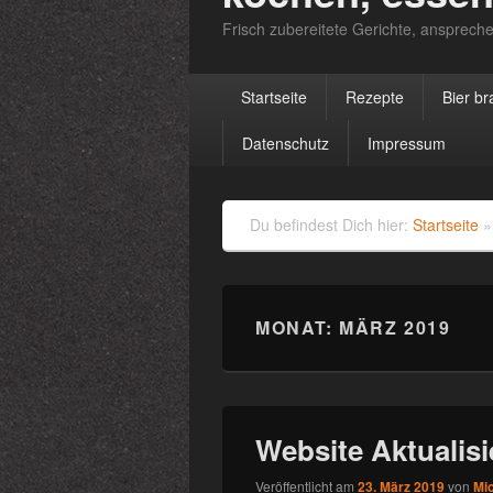
Frisch zubereitete Gerichte, anspreche
Primäres
Startseite
Rezepte
Bier b
Menü
Datenschutz
Impressum
Du befindest Dich hier:
Startseite
MONAT:
MÄRZ 2019
Website Aktualisie
Veröffentlicht am
23. März 2019
von
Mi