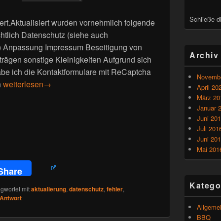
Schließe d
ert.Aktualisiert wurden vornehmlich folgende
htlich Datenschutz (siehe auch
z/) Anpassung Impressum Beseitigung von
Archiv
trägen sonstige Kleinigkeiten Aufgrund sich
e ich die Kontaktformulare mit ReCaptcha
Novembe
Website Aktualisiert !
h
weiterlesen
→
April 20
März 20
Januar 
Juni 20
Juli 201
Juni 20
Mai 201
Share
Katego
gwortet mit
aktualierung
,
datenschutz
,
fehler
,
 Antwort
Allgeme
BBQ