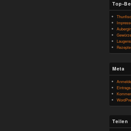
Top-Be
Thunfisc
Impres
Aubergin
Gewürze
Laugens
Rezepte 
Meta
Anmeld
Eintrag
Kommen
WordPre
Teilen