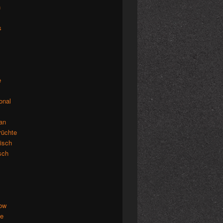
n
s
e
ional
an
rüchte
isch
isch
low
de