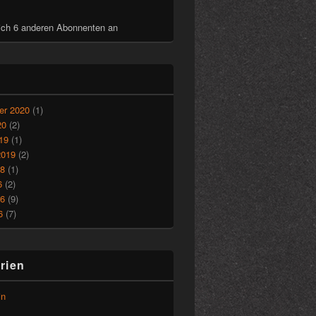
ich 6 anderen Abonnenten an
r 2020
(1)
20
(2)
19
(1)
2019
(2)
18
(1)
6
(2)
16
(9)
6
(7)
rien
in