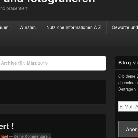
nd präsentiert
rauen
Wursten
Nützliche Informationen A-Z
Gewürze und 
Primärer
Blog v
»
Archive für: März 2019
Seitenleisten
Widgetberei
Gib deine 
abonnieren
Beiträge vi
E-
Mail-
Adresse
rt !
Abon
chael
—
Keine Kommentare ↓