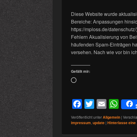
Diese Website wurde aktualisi
Bereiche: Anpassungen hinsic
https://mploss.de/datenschut
Fehlern Akualisierung von Bei
häufenden Spam-Einträgen hab
versehen. Nach wie vor bin ic
Gefällt mir:
Wird
geladen …
F
T
E
W
a
wi
m
h
Veröffentlicht unter
Allgemein
|
Verschla
c
tt
ail
at
impressum
,
update
|
Hinterlasse eine
e
er
s