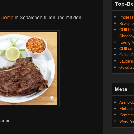
Top-Be
 Creme
in Schälchen füllen und mit den
Impres
Rezepte 
Chili-Ri
Chochoy
Kaeng M
Chili co
Gelbe C
Laugens
Gewürze
Meta
Anmeld
Eintrag
Kommen
Sauce.
WordPre