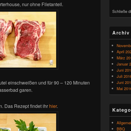
erhouse, nur ohne Filetanteil.
Schließe d
Archiv
Novembe
April 20
März 20
Januar 
Juni 20
Juli 201
tel einschweißen und für 90 – 120 Minuten
Juni 20
Mai 201
asserbad garen.
n. Das Rezept findet ihr
hier
.
Katego
Allgeme
BBQ