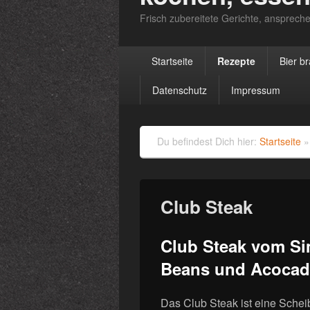
Frisch zubereitete Gerichte, anspreche
Primäres
Startseite
Rezepte
Bier b
Menü
Datenschutz
Impressum
Du befindest Dich hier:
Startseite
Club Steak
Club Steak vom Si
Beans und Acoca
Das Club Steak ist eine Sche