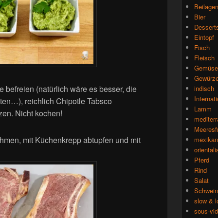
Beilage
Bier
Dessert
Eintopf
Fisch
Fleisch
Gemüse
Gewürz
befreien (natürlich wäre es besser, die
indisch
Internat
en…), reichlich Chipotle Tabsco
Lamm
zen. Nicht kochen!
mediterr
Meeresf
hmen, mit Küchenkrepp abtupfen und mit
mexikan
oriental
Pferd
Rind
Salat
Schwein
slow & 
sous-vi