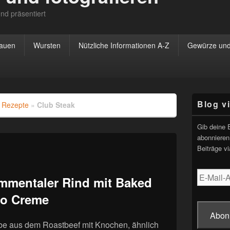
nd präsentiert
rauen
Wursten
Nützliche Informationen A-Z
Gewürze und
Primärer
Blog v
»
Rezepte
»
Club Steak
Seitenleisten
Widgetberei
Gib deine 
abonnieren
Beiträge vi
E-
mmentaler Rind mit Baked
Mail-
do Creme
Adresse
Abon
ibe aus dem Roastbeef mit Knochen, ähnlich