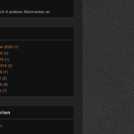
ich 6 anderen Abonnenten an
r 2020
(1)
20
(2)
19
(1)
2019
(2)
18
(1)
6
(2)
16
(9)
6
(7)
rien
in