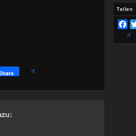
Teilen
F
Share
azu: