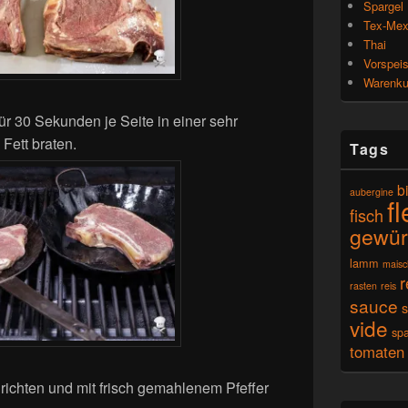
Spargel
Tex-Me
Thai
Vorspei
Warenk
r 30 Sekunden je Seite in einer sehr
Fett braten.
Tags
b
aubergine
f
fisch
gewür
lamm
mais
r
rasten
reis
sauce
vide
spa
tomaten
richten und mit frisch gemahlenem Pfeffer