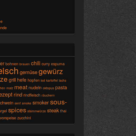
x
se
unde
chili
ier
bohnen
curry
espuma
brauen
leisch
gewürz
gemüse
ze
grill
hefe
hopfen
iod
kartoffel
lachs
meat
pasta
nudeln
chen
malz
oktopus
ezept
rind
rindfleisch
räuchern
sous-
smoker
schwein
senf
smoke
spices
steak
rgel
thai
stammwürze
vorspeise
zucchini