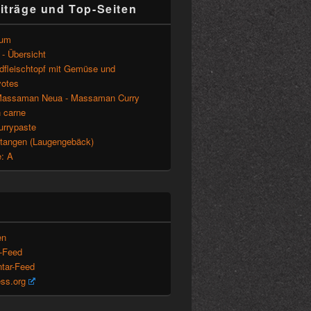
iträge und Top-Seiten
sum
- Übersicht
ndfleischtopf mit Gemüse und
otes
assaman Neua - Massaman Curry
n carne
urrypaste
tangen (Laugengebäck)
: A
en
s-Feed
tar-Feed
ss.org