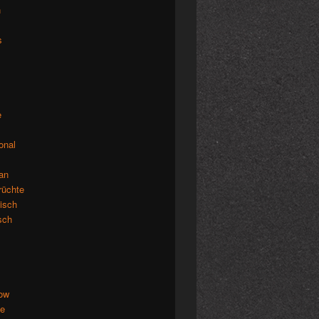
n
s
e
ional
an
rüchte
isch
isch
low
de