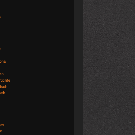
n
s
e
ional
an
rüchte
isch
isch
low
de