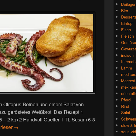
Beilage
Bier
Dessert
Eintopf
Fisch
Fleisch
Gemüse
Gewürz
indisch
Internat
Lamm
mediterr
Meeresf
mexikan
oriental
Pferd
n Oktopus-Beinen und einem Salat von
Rind
azu geröstetes Weißbrot. Das Rezept 1
Salat
,5 – 2 kg) 2 Handvoll Queller 1 TL Sesam 6-8
Schwein
slow & 
us auf Queller mit Sesamdressing
erlesen
→
sous-vi