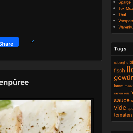
Spargel
Tex-Me
Thai
Vorspei
Warenk
Share
Tags
b
aubergine
f
fisch
gewür
senpüree
lamm
mais
r
rasten
reis
sauce
vide
spa
tomaten