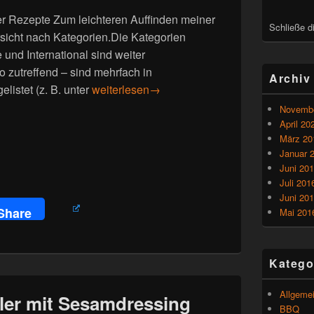
er Rezepte Zum leichteren Auffinden meiner
Schließe d
rsicht nach Kategorien.Die Kategorien
 und International sind weiter
o zutreffend – sind mehrfach in
Archiv
Rezepte – Übersicht
listet (z. B. unter
weiterlesen
→
Novembe
April 20
März 20
Januar 
Juni 20
Juli 201
Juni 20
Share
Mai 201
Katego
Allgeme
ler mit Sesamdressing
BBQ