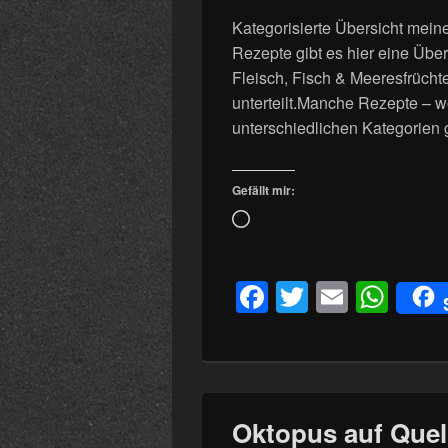
Kategorisierte Übersicht mein
Rezepte gibt es hier eine Übe
Fleisch, Fisch & Meeresfrüchte
unterteilt.Manche Rezepte – w
unterschiedlichen Kategorien ge
Gefällt mir:
Wird
geladen …
F
T
E
W
a
wi
m
h
c
tt
ail
at
e
er
s
b
A
Oktopus auf Quel