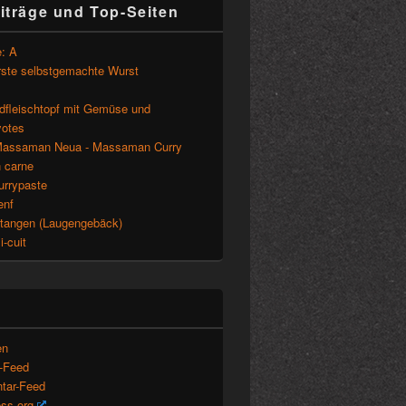
iträge und Top-Seiten
: A
rste selbstgemachte Wurst
ndfleischtopf mit Gemüse und
otes
assaman Neua - Massaman Curry
n carne
urrypaste
enf
tangen (Laugengebäck)
-cuit
en
s-Feed
tar-Feed
ss.org