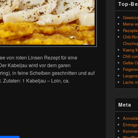
Top-Be
Gewürze
Meine e
Rezepte
Chili-Ri
Chochoy
Kaeng M
Chili co
ee von roten Linsen Rezept für eine
Gelbe C
Der Kabeljau wird vor dem garen
Feigens
ing), in feine Scheiben geschnitten und auf
Laugens
 Zutaten: 1 Kabeljau – Loin, ca.
Lachs mi
Meta
Anmeld
Eintrag
Kommen
WordPre