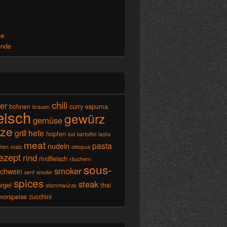
x
se
unde
chili
ier
bohnen
curry
espuma
brauen
leisch
gewürz
gemüse
ze
grill
hefe
hopfen
iod
kartoffel
lachs
meat
pasta
nudeln
chen
malz
oktopus
ezept
rind
rindfleisch
räuchern
sous-
smoker
schwein
senf
smoke
spices
steak
rgel
thai
stammwürze
vorspeise
zucchini