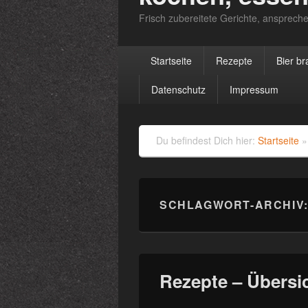
Frisch zubereitete Gerichte, anspreche
Primäres
Startseite
Rezepte
Bier b
Menü
Datenschutz
Impressum
Du befindest Dich hier:
Startseite
SCHLAGWORT-ARCHIV
Rezepte – Übersi