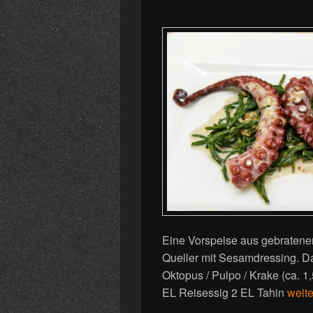
o
p
o
p
k
Eine Vorspeise aus gebratene
Queller mit Sesamdressing. D
Oktopus / Pulpo / Krake (ca. 1
Oktop
EL Reisessig 2 EL Tahin
weit