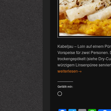
Kabeljau – Loin auf einem Pür
Vorspeise für zwei Personen. 
trockengepökelt (siehe Dry-Cur
würzigem Linsenpüree serviert.
Kabeljau auf Linsenpüree
weiterlesen
→
Gefällt mir:
Wird
geladen …