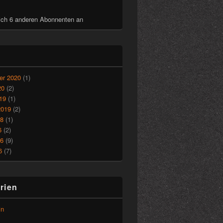
ich 6 anderen Abonnenten an
r 2020
(1)
20
(2)
19
(1)
2019
(2)
18
(1)
6
(2)
16
(9)
6
(7)
rien
in