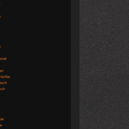
n
s
e
ional
an
rüchte
isch
isch
low
de