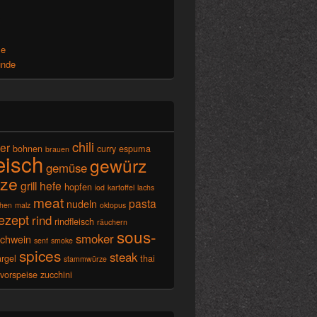
x
se
unde
chili
ier
bohnen
curry
espuma
brauen
leisch
gewürz
gemüse
ze
grill
hefe
hopfen
iod
kartoffel
lachs
meat
pasta
nudeln
chen
malz
oktopus
ezept
rind
rindfleisch
räuchern
sous-
smoker
schwein
senf
smoke
spices
steak
rgel
thai
stammwürze
vorspeise
zucchini