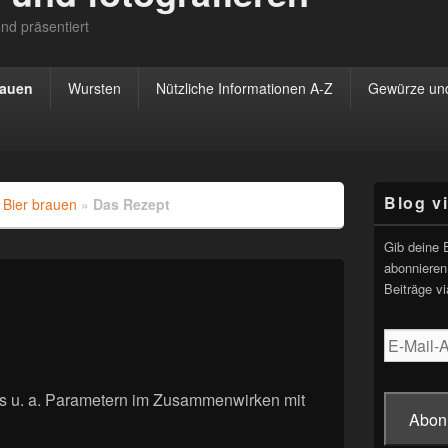
nd präsentiert
rauen
Wursten
Nützliche Informationen A-Z
Gewürze und
Primärer
Blog v
»
Bier brauen
»
Das Rezept
Seitenleisten
Widgetberei
Gib deine 
abonnieren
Beiträge vi
E-
Mail-
Adresse
us u. a. Parametern im Zusammenwirken mit
Abon