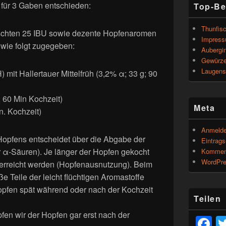
 für 3 Gaben entschieden:
Top-Be
Thunfisc
nschten 25 IBU sowie dezente Hopfenaromen
Impres
 wie folgt zugegeben:
Aubergin
Gewürze
Laugens
it Hallertauer Mittelfrüh (3,2% α; 33 g; 90
g; 60 Min Kochzeit)
Meta
n. Kochzeit)
Anmeld
opfens entscheidet über die Abgabe der
Eintrag
er α-Säuren). Je länger der Hopfen gekocht
Kommen
WordPre
 erreicht werden (Hopfenausnutzung). Beim
 Teile der leicht flüchtigen Aromastoffe
opfen spät während oder nach der Kochzeit
Teilen
en wir der Hopfen gar erst nach der
F