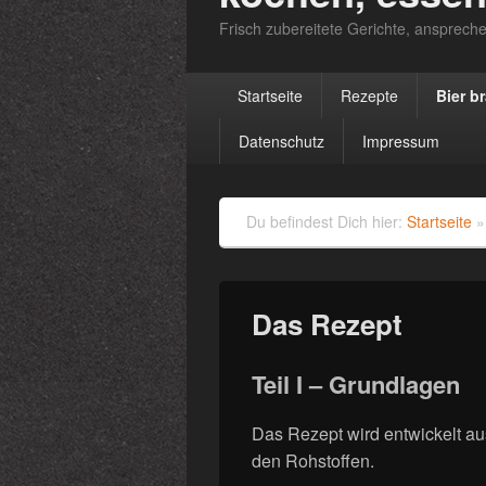
Frisch zubereitete Gerichte, anspreche
Primäres
Startseite
Rezepte
Bier b
Menü
Datenschutz
Impressum
Du befindest Dich hier:
Startseite
Das Rezept
Teil I – Grundlagen
Das Rezept wird entwickelt a
den Rohstoffen.