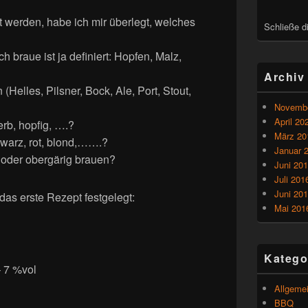
 werden, habe ich mir überlegt, welches
Schließe d
ch braue ist ja definiert: Hopfen, Malz,
Archiv
(Helles, Pilsner, Bock, Ale, Port, Stout,
Novembe
April 20
rb, hopfig, ….?
März 20
hwarz, rot, blond,…….?
Januar 
g oder obergärig brauen?
Juni 20
Juli 201
Juni 20
das erste Rezept festgelegt:
Mai 201
Katego
– 7 %vol
Allgeme
BBQ