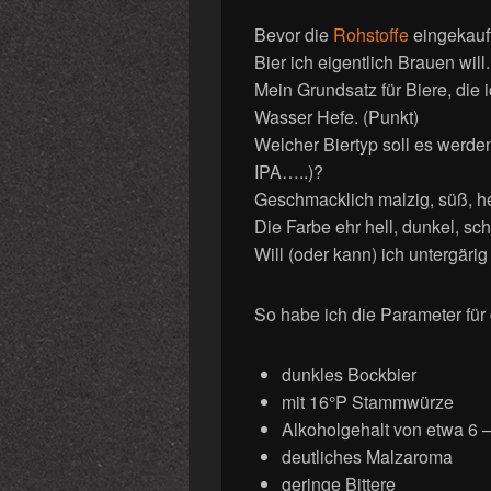
Bevor die
Rohstoffe
eingekauft
Bier ich eigentlich Brauen will.
Mein Grundsatz für Biere, die i
Wasser Hefe. (Punkt)
Welcher Biertyp soll es werden 
IPA…..)?
Geschmacklich malzig, süß, he
Die Farbe ehr hell, dunkel, sc
Will (oder kann) ich untergäri
So habe ich die Parameter für 
dunkles Bockbier
mit 16°P Stammwürze
Alkoholgehalt von etwa 6 
deutliches Malzaroma
geringe Bittere