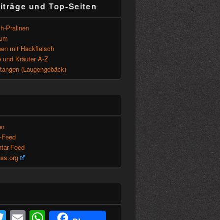
iträge und Top-Seiten
h-Pralinen
sum
en mit Hackfleisch
 und Kräuter A-Z
tangen (Laugengebäck)
en
s-Feed
tar-Feed
ss.org
acebook
Twitter
Email
WhatsApp