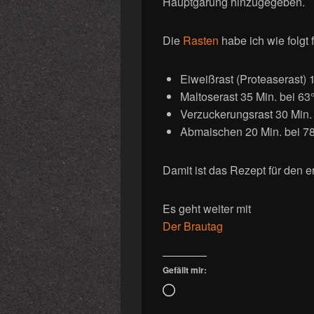
Hauptgärung hinzugegeben.
Die
Rasten
habe ich wie folgt 
Eiweißrast (Proteaserast) 
Maltoserast 35 Min. bei 63
Verzuckerungsrast 30 Min.
Abmaischen 20 Min. bei 7
Damit ist das Rezept für den er
Es geht weiter mit
Der Brautag
Gefällt mir:
Wird
geladen …