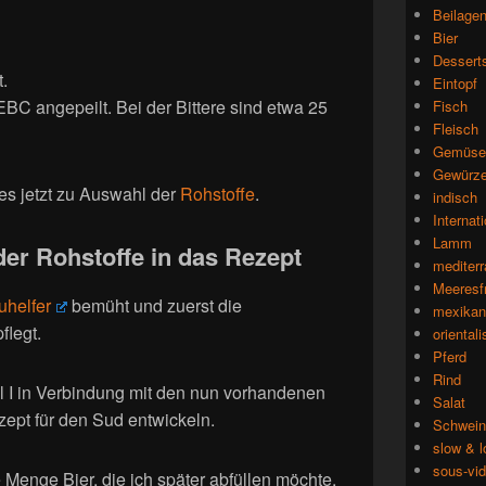
Beilage
Bier
Dessert
t.
Eintopf
EBC angepeilt. Bei der Bittere sind etwa 25
Fisch
Fleisch
Gemüse
Gewürz
es jetzt zu Auswahl der
Rohst
offe
.
indisch
Internat
Lamm
 der Rohstoffe in das Rezept
mediterr
Meeresf
uhelfer
bemüht und zuerst die
mexikan
flegt.
oriental
Pferd
Rind
l I in Verbindung mit den nun vorhandenen
Salat
ept für den Sud entwickeln.
Schwein
slow & 
sous-vi
Menge Bier, die ich später abfüllen möchte,