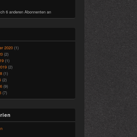
ich 6 anderen Abonnenten an
r 2020
(1)
20
(2)
19
(1)
2019
(2)
18
(1)
6
(2)
16
(9)
6
(7)
rien
in