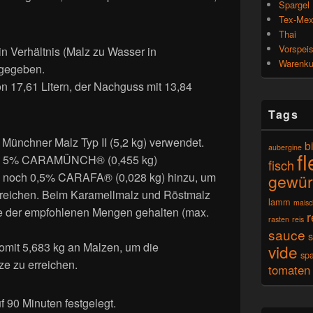
Spargel
Tex-Me
Thai
Vorspei
n Verhältnis (Malz zu Wasser in
Warenk
rgegeben.
 17,61 Litern, der Nachguss mit 13,84
Tags
Münchner Malz Typ II (5,2 kg) verwendet.
b
aubergine
f
ich 5% CARAMÜNCH® (0,455 kg)
fisch
en noch 0,5% CARAFA® (0,028 kg) hinzu, um
gewür
rreichen. Beim Karamellmalz und Röstmalz
lamm
mais
e der empfohlenen Mengen gehalten (max.
r
rasten
reis
sauce
omit 5,683 kg an Malzen, um die
vide
spa
 zu erreichen.
tomaten
 90 Minuten festgelegt.