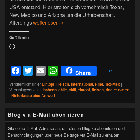
USA entstand. Hier streiten sich vornehmlich Texas,
New Mexico und Arizona um die Urheberschaft.
Chili con carne
Allerdings
weiterlesen
→
Gefällt mir:
Wird
geladen …
F
T
E
W
Share
a
wi
m
h
Veröffentlicht unter
Eintopf
,
Fleisch
,
International
,
Rind
,
Tex-Mex
|
c
tt
ail
at
Verschlagwortet mit
bohnen
,
chile
,
chili
,
eintopf
,
fleisch
,
rind
,
tex-mex
|
Hinterlasse eine Antwort
e
er
s
b
A
Primärer
Blog via E-Mail abonnieren
Seitenleisten-
o
p
Widgetbereich
o
p
Gib deine E-Mail-Adresse an, um diesen Blog zu abonnieren und
Benachrichtigungen über neue Beiträge via E-Mail zu erhalten.