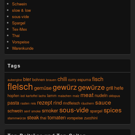
Schwein
slow & low
sous-vide
Spargel
Tex-Mex
Thai
Vorspeise
Warenkunde
Tags
chili
fisch
bier
bohnen
curry
espuma
aubergine
brauen
fleisch
gewürz
gewürze
gemüse
grill
hefe
meat
nudeln
hopfen
lamm
iod
kartoffel
lachs
maischen
malz
oktopus
sauce
rezept
rind
pasta
rindfleisch
rasten
reis
räuchern
sous-vide
spices
smoker
schwein
spargel
senf
smoke
steak
tomaten
thai
vorspeise
zucchini
stammwürze