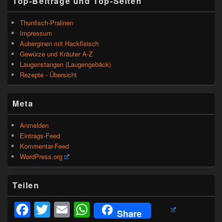
Top-Beiträge und Top-Seiten
Thunfisch-Pralinen
Impressum
Auberginen mit Hackfleisch
Gewürze und Kräuter A-Z
Laugenstangen (Laugengebäck)
Rezepte - Übersicht
Meta
Anmelden
Eintrags-Feed
Kommentar-Feed
WordPress.org
Teilen
Facebook
Twitter
Email
WhatsApp
Share