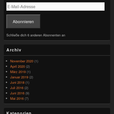
k
E-
Mail-
Adresse
Abonnieren
Schließe dich 6 anderen Abonnenten an
Archiv
November 2020
(1)
April 2020
(2)
März 2019
(1)
Januar 2019
(2)
Juni 2018
(1)
Juli 2016
(2)
Juni 2016
(9)
Mai 2016
(7)
Kategorien