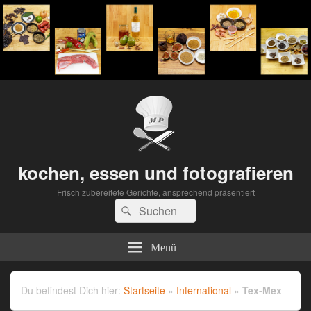
kochen, essen und fotografieren
Frisch zubereitete Gerichte, ansprechend präsentiert
Suchen
Suchen
nach:
Menü
Du befindest Dich hier:
Startseite
»
International
»
Tex-Mex