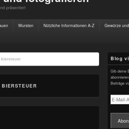
nd präsentiert
rauen
Wursten
Nützliche Informationen A-Z
Gewürze und 
Primärer
Blog v
»
biersteuer
Seitenleisten
Widgetberei
Gib deine 
abonnieren
Beiträge vi
:
BIERSTEUER
E-
Mail-
Adresse
Abon