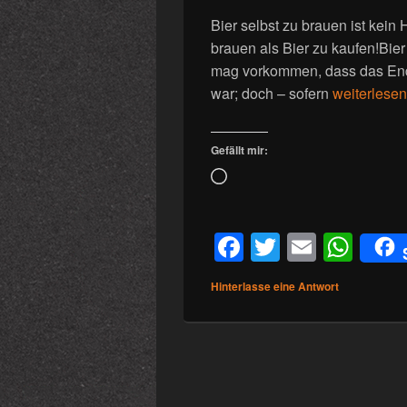
Bier selbst zu brauen ist kein H
brauen als Bier zu kaufen!Bier 
mag vorkommen, dass das Ende
Bier brauen
war; doch – sofern
weiterlesen
Gefällt mir:
Wird
geladen …
F
T
E
W
a
wi
m
h
Hinterlasse eine Antwort
c
tt
ail
at
e
er
s
b
A
o
p