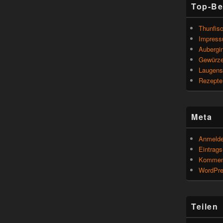
Top-Be
Thunfisc
Impres
Aubergin
Gewürze
Laugens
Rezepte 
Meta
Anmeld
Eintrag
Kommen
WordPre
Teilen