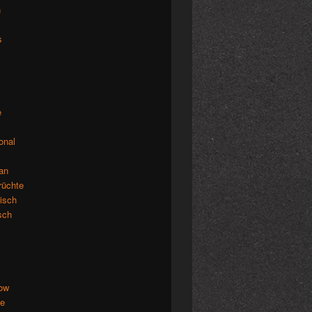
n
s
e
ional
an
rüchte
isch
isch
low
de