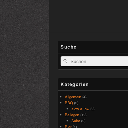
Suche
Suchen
Suchen
nach:
Kategorien
Allgemein
(4)
BBQ
(2)
slow & low
(2)
Beilagen
(12)
Salat
(2)
Bier
(1)