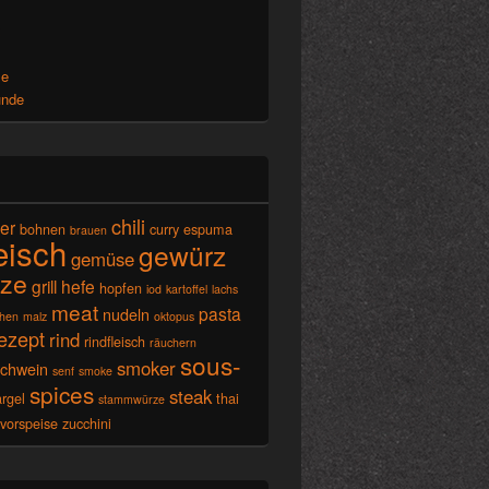
x
se
unde
chili
ier
bohnen
curry
espuma
brauen
leisch
gewürz
gemüse
ze
grill
hefe
hopfen
iod
kartoffel
lachs
meat
pasta
nudeln
chen
malz
oktopus
ezept
rind
rindfleisch
räuchern
sous-
smoker
schwein
senf
smoke
spices
steak
rgel
thai
stammwürze
vorspeise
zucchini