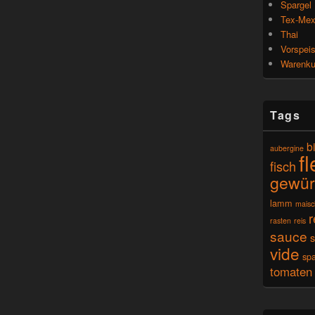
Spargel
Tex-Me
Thai
Vorspei
Warenk
Tags
b
aubergine
f
fisch
gewür
lamm
mais
r
rasten
reis
sauce
vide
spa
tomaten