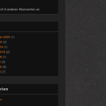
ich 6 anderen Abonnenten an
r 2020
(1)
20
(2)
19
(1)
2019
(2)
18
(1)
6
(2)
16
(9)
6
(7)
rien
in