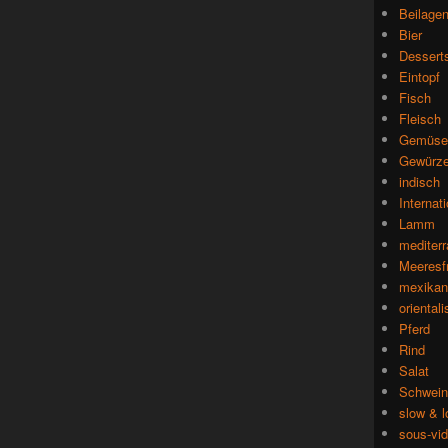
Beilage
Bier
Dessert
Eintopf
Fisch
Fleisch
Gemüse
Gewürz
indisch
Internat
Lamm
mediterr
Meeresf
mexikan
oriental
Pferd
Rind
Salat
Schwein
slow & 
sous-vi