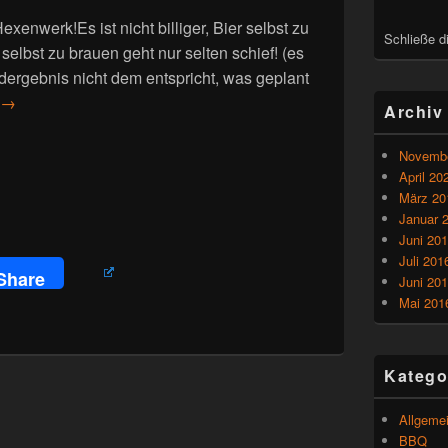
exenwerk!Es ist nicht billiger, Bier selbst zu
Schließe d
selbst zu brauen geht nur selten schief! (es
rgebnis nicht dem entspricht, was geplant
→
Archiv
Novembe
April 20
März 20
Januar 
Juni 20
Juli 201
Share
Juni 20
Mai 201
Katego
Allgeme
BBQ