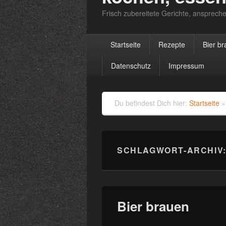
Frisch zubereitete Gerichte, anspreche
Primäres
Startseite
Rezepte
Bier b
Menü
Datenschutz
Impressum
Du befindest Dich hier:
Startseite
SCHLAGWORT-ARCHIV
Bier brauen