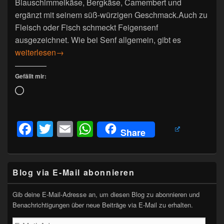
Blauschimmelkäse, Bergkäse, Camembert und
ergänzt mit seinem süß-würzigen Geschmack.Auch zu
Fleisch oder Fisch schmeckt Feigensenf
ausgezeichnet. Wie bei Senf allgemein, gibt es
Feigensenf
weiterlesen
→
Gefällt mir:
Wird
geladen …
F
T
E
W
Share
a
wi
m
h
c
tt
ail
at
Primärer
e
er
s
Blog via E-Mail abonnieren
Seitenleisten-
Widgetbereich
b
A
Gib deine E-Mail-Adresse an, um diesen Blog zu abonnieren und
o
p
Benachrichtigungen über neue Beiträge via E-Mail zu erhalten.
E-