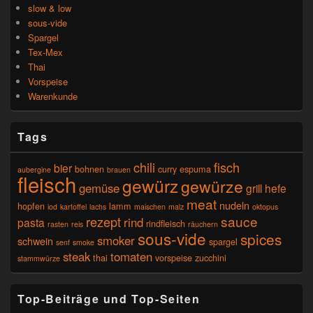
slow & low
sous-vide
Spargel
Tex-Mex
Thai
Vorspeise
Warenkunde
Tags
chili
fisch
bier
bohnen
curry
espuma
aubergine
brauen
fleisch
gewürz
gewürze
gemüse
grill
hefe
meat
nudeln
hopfen
lamm
iod
kartoffel
lachs
maischen
malz
oktopus
sauce
rezept
rind
pasta
rindfleisch
rasten
reis
räuchern
sous-vide
spices
smoker
schwein
spargel
senf
smoke
steak
tomaten
thai
vorspeise
zucchini
stammwürze
Top-Beiträge und Top-Seiten