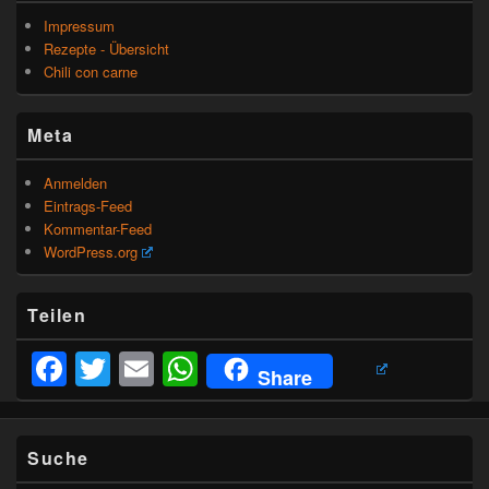
Impressum
Rezepte - Übersicht
Chili con carne
Meta
Anmelden
Eintrags-Feed
Kommentar-Feed
WordPress.org
Teilen
Facebook
Twitter
Email
WhatsApp
Share
Suche