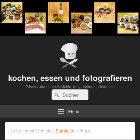
kochen, essen und fotografieren
Frisch zubereitete Gerichte, ansprechend präsentiert
Suchen
Suchen
nach:
Menü
Du befindest Dich hier:
Startseite
»
feige