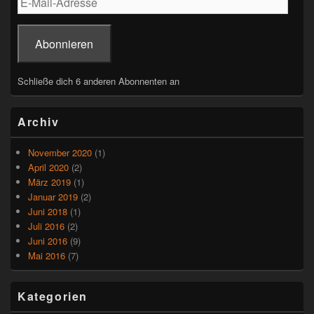
o
p
Mail-
k
Adresse
Abonnieren
Schließe dich 6 anderen Abonnenten an
Archiv
November 2020
(1)
April 2020
(2)
März 2019
(1)
Januar 2019
(2)
Juni 2018
(1)
Juli 2016
(2)
Juni 2016
(9)
Mai 2016
(7)
Kategorien