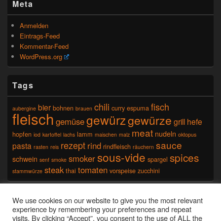
Meta
Anmelden
Eintrags-Feed
Kommentar-Feed
WordPress.org
Tags
chili
fisch
bier
bohnen
curry
espuma
aubergine
brauen
fleisch
gewürz
gewürze
gemüse
grill
hefe
meat
nudeln
hopfen
lamm
iod
kartoffel
lachs
maischen
malz
oktopus
sauce
rezept
rind
pasta
rindfleisch
rasten
reis
räuchern
sous-vide
spices
smoker
schwein
spargel
senf
smoke
steak
tomaten
thai
vorspeise
zucchini
stammwürze
Seitenfuß-Menü
We use cookies on our website to give you the most relevant
experience by remembering your preferences and repeat
visits. By clicking “Accept”, you consent to the use of ALL the