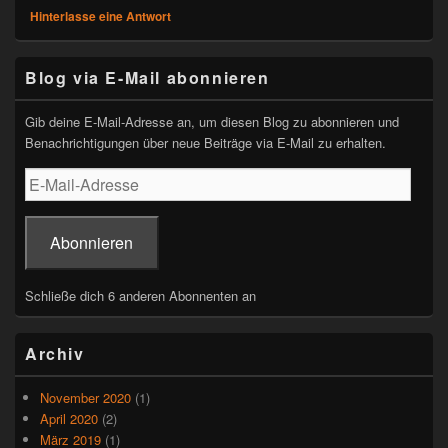
a
wi
m
h
Hinterlasse eine Antwort
c
tt
ail
at
e
er
s
Primärer
Blog via E-Mail abonnieren
Seitenleisten-
b
A
Widgetbereich
o
p
Gib deine E-Mail-Adresse an, um diesen Blog zu abonnieren und
Benachrichtigungen über neue Beiträge via E-Mail zu erhalten.
o
p
E-
k
Mail-
Adresse
Abonnieren
Schließe dich 6 anderen Abonnenten an
Archiv
November 2020
(1)
April 2020
(2)
März 2019
(1)