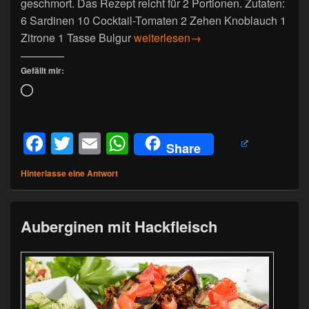
geschmort. Das Rezept reicht für 2 Portionen. Zutaten:
6 Sardinen 10 Cocktail-Tomaten 2 Zehen Knoblauch 1
Sardinen – Tajine
Zitrone 1 Tasse Bulgur
weiterlesen
→
Gefällt mir:
Wird
geladen …
F
T
E
W
Share
a
wi
m
h
Hinterlasse eine Antwort
c
tt
ail
at
e
er
s
Auberginen mit Hackfleisch
b
A
o
p
o
p
k