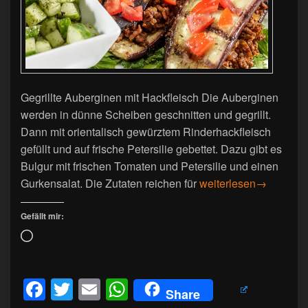
Gegrillte Auberginen mit Hackfleisch Die Auberginen
werden in dünne Scheiben geschnitten und gegrillt.
Dann mit orientalisch gewürztem Rinderhackfleisch
gefüllt und auf frische Petersilie gebettet. Dazu gibt es
Bulgur mit frischen Tomaten und Petersilie und einen
Auberginen mit Hackfl
Gurkensalat. Die Zutaten reichen für
weiterlesen
→
Gefällt mir:
Wird
geladen …
F
T
E
W
Share