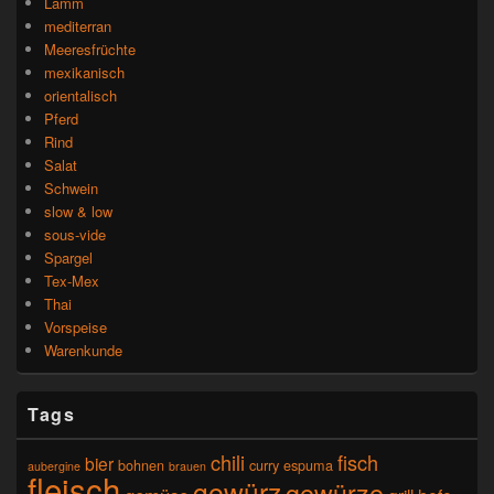
Lamm
mediterran
Meeresfrüchte
mexikanisch
orientalisch
Pferd
Rind
Salat
Schwein
slow & low
sous-vide
Spargel
Tex-Mex
Thai
Vorspeise
Warenkunde
Tags
chili
fisch
bier
bohnen
curry
espuma
aubergine
brauen
fleisch
gewürz
gewürze