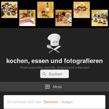
kochen, essen und fotografieren
Frisch zubereitete Gerichte, ansprechend präsentiert
Suchen
Suchen
nach:
Menü
Du befindest Dich hier:
Startseite
»
bulgur