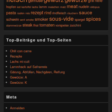
gemüse
grill
hefe
meat
nudeln
hopfen
lamm
iod
kartoffel
lachs
maischen
malz
oktopus
sauce
rezept
rind
pasta
rindfleisch
rasten
reis
räuchern
sous-vide
spices
smoker
schwein
spargel
senf
smoke
steak
tomaten
thai
vorspeise
zucchini
stammwürze
Top-Beiträge und Top-Seiten
Chili con carne
Rezepte
Lachs mi-cuit
Lammhack auf Safranreis
Gärung, Abfüllen, Nachgären, Reifung
Gewürze: A
Gewürze: K
Meta
Anmelden