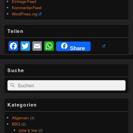
Eintrags-Feed
Kommentar-Feed
WordPress.org
Teilen
Facebook
Twitter
Email
WhatsApp
Share
Suche
Suchen
Suchen
nach:
Kategorien
Allgemein
(4)
BBQ
(2)
slow & low
(2)