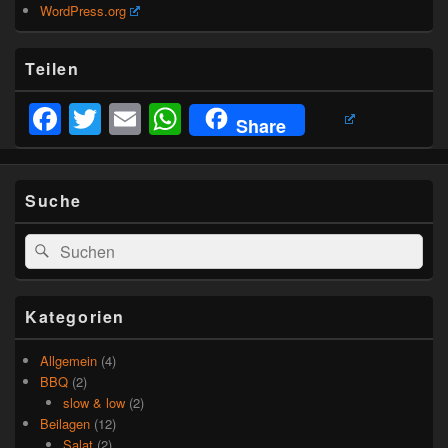
WordPress.org
Teilen
Facebook
Twitter
Email
WhatsApp
Share
Suche
Suchen
Suchen
nach:
Kategorien
Allgemein
(4)
BBQ
(2)
slow & low
(2)
Beilagen
(12)
Salat
(2)