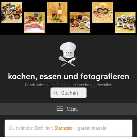
kochen, essen und fotografieren
Frisch zubereitete Gerichte, ansprechend präsentiert
Suchen
Suchen
nach:
Menü
Du befindest Dich hier:
Startseite
»
garam masala