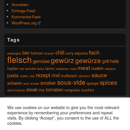
Anmelden
Eintrags-Feed
Kommentar-Feed
WordPress.org
Tags
chili
fisch
bier
bohnen
curry
espuma
aubergine
brauen
fleisch
gewürz
gewürze
gemüse
grill
hefe
meat
nudeln
hopfen
lamm
iod
kartoffel
lachs
maischen
malz
oktopus
sauce
rezept
rind
pasta
rindfleisch
rasten
reis
räuchern
sous-vide
spices
smoker
schwein
spargel
senf
smoke
steak
tomaten
thai
vorspeise
zucchini
stammwürze
Seitenfuß-Menü
We use cookies on our website to give you the most relevant
experience by remembering your preferences and repeat
visits. By clicking “Accept”, you consent to the use of ALL the
cookies.
Copyright © 2026
kochen, essen und fotografieren
. Alle Rechte vorbehalten.