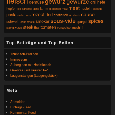
fleisch
gewürz
gewürze
gemüse
grill
hefe
meat
nudeln
hopfen
lamm
iod
kartoffel
lachs
maischen
malz
oktopus
sauce
rezept
rind
pasta
rindfleisch
rasten
reis
räuchern
sous-vide
spices
smoker
schwein
spargel
senf
smoke
steak
tomaten
thai
vorspeise
zucchini
stammwürze
Top-Beiträge und Top-Seiten
Thunfisch-Pralinen
Impressum
Auberginen mit Hackfleisch
Gewürze und Kräuter A-Z
Laugenstangen (Laugengebäck)
Meta
Anmelden
Eintrags-Feed
Kommentar-Feed