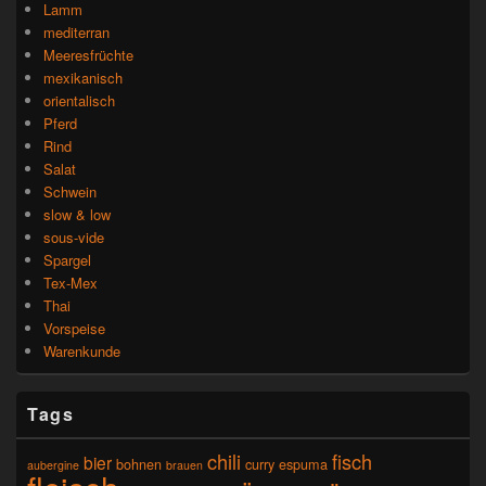
Lamm
mediterran
Meeresfrüchte
mexikanisch
orientalisch
Pferd
Rind
Salat
Schwein
slow & low
sous-vide
Spargel
Tex-Mex
Thai
Vorspeise
Warenkunde
Tags
chili
fisch
bier
bohnen
curry
espuma
aubergine
brauen