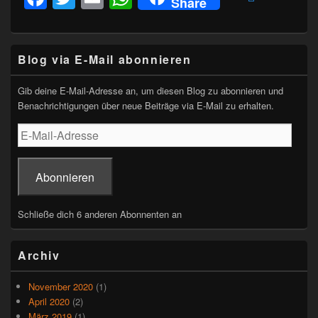
Share
a
wi
m
h
c
tt
ail
at
Primärer
e
er
s
Blog via E-Mail abonnieren
Seitenleisten-
Widgetbereich
b
A
Gib deine E-Mail-Adresse an, um diesen Blog zu abonnieren und
o
p
Benachrichtigungen über neue Beiträge via E-Mail zu erhalten.
o
p
E-
Mail-
k
Adresse
Abonnieren
Schließe dich 6 anderen Abonnenten an
Archiv
November 2020
(1)
April 2020
(2)
März 2019
(1)