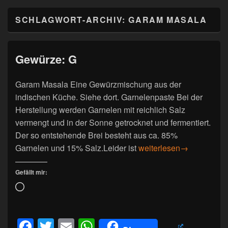
SCHLAGWORT-ARCHIV:
GARAM MASALA
Gewürze: G
Garam Masala Eine Gewürzmischung aus der
indischen Küche. Siehe dort. Garnelenpaste Bei der
Herstellung werden Garnelen mit reichlich Salz
vermengt und in der Sonne getrocknet und fermentiert.
Der so entstehende Brei besteht aus ca. 85%
Gewürze: G
Garnelen und 15% Salz.Leider ist
weiterlesen
→
Gefällt mir:
Wird
geladen …
F
T
E
W