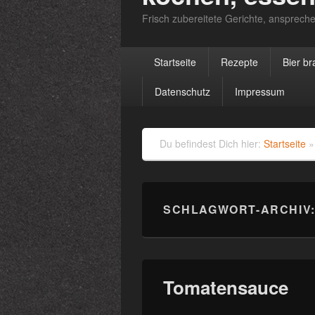
Frisch zubereitete Gerichte, anspreche
Primäres
Startseite
Rezepte
Bier b
Menü
Datenschutz
Impressum
Du befindest Dich hier:
Startseite
SCHLAGWORT-ARCHIV
Tomatensauce