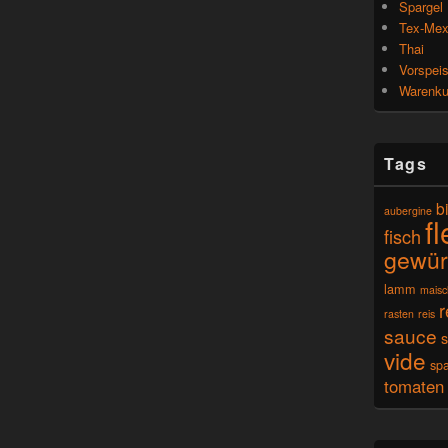
Spargel
Tex-Me
Thai
Vorspei
Warenk
Tags
b
aubergine
f
fisch
gewür
lamm
mais
r
rasten
reis
sauce
vide
spa
tomaten