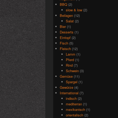
BBQ
(2)
slow & low
(2)
Beilagen
(12)
Salat
(2)
Bier
(1)
Desserts
(1)
Eintopf
(2)
Fisch
(5)
Fleisch
(12)
Lamm
(1)
Pferd
(1)
Rind
(7)
Schwein
(3)
Gemüse
(11)
Spargel
(1)
Gewürze
(4)
International
(7)
indisch
(2)
mediterran
(1)
mexikanisch
(1)
orientalisch
(2)