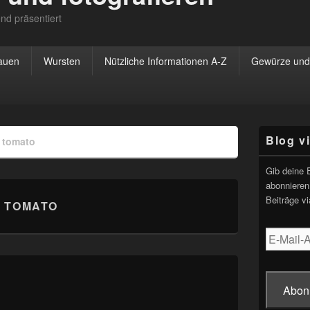
nd präsentiert
rauen
Wursten
Nützliche Informationen A-Z
Gewürze und 
Primärer
Blog v
»
tomato
Seitenleisten
Widgetberei
Gib deine 
abonnieren
Beiträge vi
:
TOMATO
E-
Mail-
Adresse
Abon