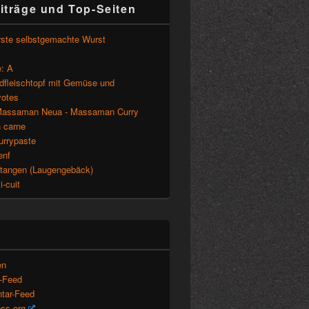
iträge und Top-Seiten
rste selbstgemachte Wurst
: A
ndfleischtopf mit Gemüse und
otes
assaman Neua - Massaman Curry
n carne
urrypaste
enf
tangen (Laugengebäck)
-cuit
en
s-Feed
tar-Feed
ss.org