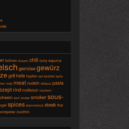
x
se
unde
chili
ier
bohnen
curry
espuma
brauen
leisch
gewürz
gemüse
ze
grill
hefe
hopfen
iod
kartoffel
lachs
meat
pasta
nudeln
chen
malz
oktopus
ezept
rind
rindfleisch
räuchern
sous-
smoker
schwein
senf
smoke
spices
steak
rgel
thai
stammwürze
vorspeise
zucchini