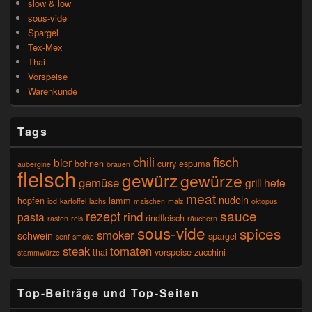
slow & low
sous-vide
Spargel
Tex-Mex
Thai
Vorspeise
Warenkunde
Tags
chili
fisch
bier
bohnen
curry
espuma
aubergine
brauen
fleisch
gewürz
gewürze
gemüse
grill
hefe
meat
nudeln
hopfen
lamm
iod
kartoffel
lachs
maischen
malz
oktopus
sauce
rezept
rind
pasta
rindfleisch
rasten
reis
räuchern
sous-vide
spices
smoker
schwein
spargel
senf
smoke
steak
tomaten
thai
vorspeise
zucchini
stammwürze
Top-Beiträge und Top-Seiten