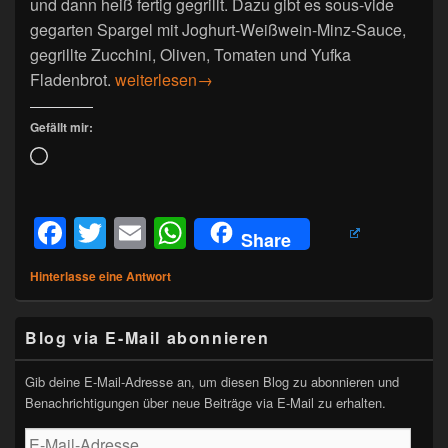
und dann heiß fertig gegrillt. Dazu gibt es sous-vide
gegarten Spargel mit Joghurt-Weißwein-Minz-Sauce,
gegrillte Zucchini, Oliven, Tomaten und Yufka
Gegrillte Lammhaxe
Fladenbrot.
weiterlesen
→
Gefällt mir:
Wird
geladen …
F
T
E
W
Share
a
wi
m
h
Hinterlasse eine Antwort
c
tt
ail
at
e
er
s
Primärer
Blog via E-Mail abonnieren
Seitenleisten-
b
A
Widgetbereich
o
p
Gib deine E-Mail-Adresse an, um diesen Blog zu abonnieren und
Benachrichtigungen über neue Beiträge via E-Mail zu erhalten.
o
p
E-