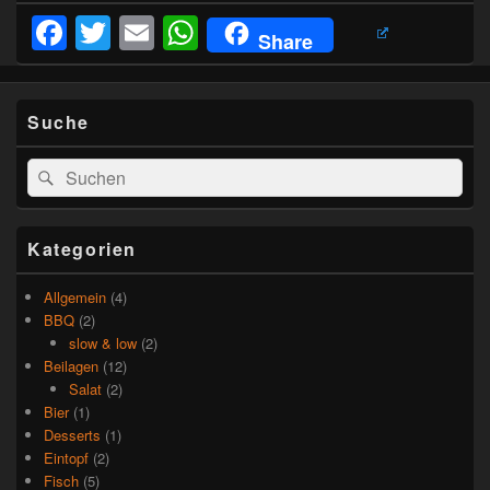
Facebook
Twitter
Email
WhatsApp
Share
Suche
Suchen
Suchen
nach:
Kategorien
Allgemein
(4)
BBQ
(2)
slow & low
(2)
Beilagen
(12)
Salat
(2)
Bier
(1)
Desserts
(1)
Eintopf
(2)
Fisch
(5)