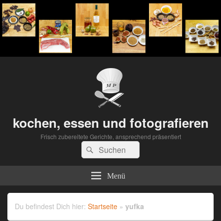
kochen, essen und fotografieren
Frisch zubereitete Gerichte, ansprechend präsentiert
Suchen
Suchen
nach:
Menü
Du befindest Dich hier:
Startseite
»
yufka