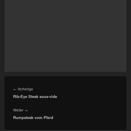
Beitragsnavigation
Vorheriger
←
Vorherige
Rib-Eye Steak sous-vide
Beitrag:
Nächster
Weiter
→
Rumpsteak vom Pferd
Beitrag: