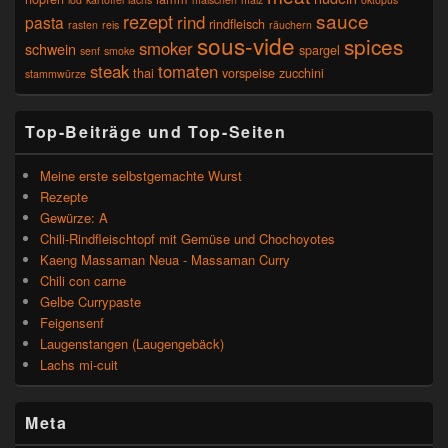
sauce
rezept
rind
pasta
rindfleisch
rasten
reis
räuchern
sous-vide
spices
smoker
schwein
spargel
senf
smoke
steak
tomaten
thai
vorspeise
zucchini
stammwürze
Top-Beiträge und Top-Seiten
Meine erste selbstgemachte Wurst
Rezepte
Gewürze: A
Chili-Rindfleischtopf mit Gemüse und Chochoyotes
Kaeng Massaman Neua - Massaman Curry
Chili con carne
Gelbe Currypaste
Feigensenf
Laugenstangen (Laugengebäck)
Lachs mi-cuit
Meta