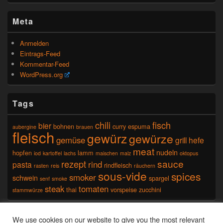
Meta
Anmelden
Eintrags-Feed
Kommentar-Feed
WordPress.org
Tags
chili
fisch
bier
bohnen
curry
espuma
aubergine
brauen
fleisch
gewürz
gewürze
gemüse
grill
hefe
meat
nudeln
hopfen
lamm
iod
kartoffel
lachs
maischen
malz
oktopus
sauce
rezept
rind
pasta
rindfleisch
rasten
reis
räuchern
sous-vide
spices
smoker
schwein
spargel
senf
smoke
steak
tomaten
thai
vorspeise
zucchini
stammwürze
Seitenfuß-Menü
We use cookies on our website to give you the most relevant