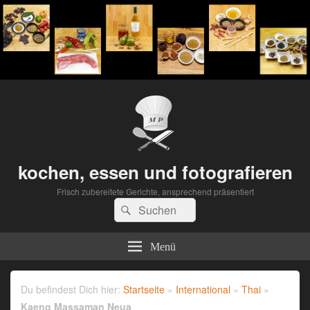
kochen, essen und fotografieren
Frisch zubereitete Gerichte, ansprechend präsentiert
Suchen
Suchen
nach:
Menü
Du befindest Dich hier:
Startseite
»
International
»
Thai
»
Kaeng Massaman Neua