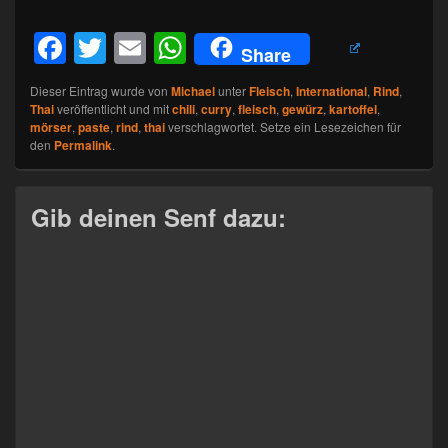
F
T
E
W
Share
a
wi
m
h
Dieser Eintrag wurde von
Michael
unter
Fleisch
,
International
,
Rind
,
c
tt
ail
at
Thai
veröffentlicht und mit
chili
,
curry
,
fleisch
,
gewürz
,
kartoffel
,
mörser
,
paste
,
rind
,
thai
verschlagwortet. Setze ein Lesezeichen für
e
er
s
den
Permalink
.
b
A
o
p
Gib deinen Senf dazu:
o
p
k