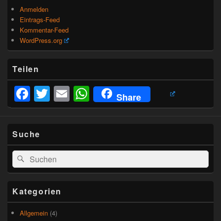
Anmelden
Eintrags-Feed
Kommentar-Feed
WordPress.org
Teilen
Facebook
Twitter
Email
WhatsApp
Share
Suche
Suchen
Suchen
nach:
Kategorien
Allgemein
(4)