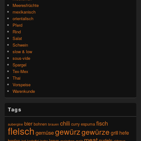
Meeresfrüchte
mexikanisch
orientalisch
Pferd
Rind
Salat
Schwein
slow & low
sous-vide
Spargel
Tex-Mex
Thai
Vorspeise
Warenkunde
Tags
chili
fisch
bier
bohnen
curry
espuma
aubergine
brauen
fleisch
gewürz
gewürze
gemüse
grill
hefe
meat
nudeln
hopfen
lamm
iod
kartoffel
lachs
maischen
malz
oktopus