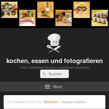
kochen, essen und fotografieren
Frisch zubereitete Gerichte, ansprechend präsentiert
Suchen
Suchen
nach:
Menü
Du befindest Dich hier:
Startseite
»
kampot-pfeffer