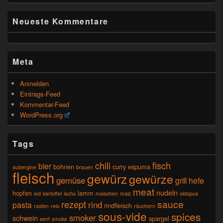
Neueste Kommentare
Meta
Anmelden
Eintrags-Feed
Kommentar-Feed
WordPress.org
Tags
chili
fisch
bier
bohnen
curry
espuma
aubergine
brauen
fleisch
gewürz
gewürze
gemüse
grill
hefe
meat
nudeln
hopfen
lamm
iod
kartoffel
lachs
maischen
malz
oktopus
sauce
rezept
rind
pasta
rindfleisch
rasten
reis
räuchern
sous-vide
spices
smoker
schwein
spargel
senf
smoke