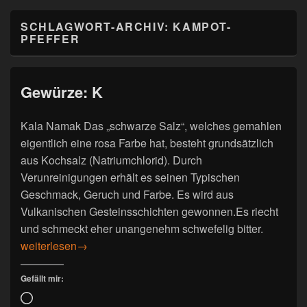
SCHLAGWORT-ARCHIV:
KAMPOT-
PFEFFER
Gewürze: K
Kala Namak Das „schwarze Salz“, welches gemahlen
eigentlich eine rosa Farbe hat, besteht grundsätzlich
aus Kochsalz (Natriumchlorid). Durch
Verunreinigungen erhält es seinen Typischen
Geschmack, Geruch und Farbe. Es wird aus
Vulkanischen Gesteinsschichten gewonnen.Es riecht
und schmeckt eher unangenehm schwefelig bitter.
Gewürze: K
weiterlesen
→
Gefällt mir:
Wird