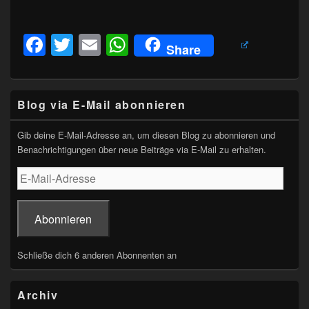
geladen …
F
T
E
W
Share
a
wi
m
h
c
tt
ail
at
Primärer
e
er
s
Blog via E-Mail abonnieren
Seitenleisten-
Widgetbereich
b
A
Gib deine E-Mail-Adresse an, um diesen Blog zu abonnieren und
o
p
Benachrichtigungen über neue Beiträge via E-Mail zu erhalten.
o
p
E-
Mail-
k
Adresse
Abonnieren
Schließe dich 6 anderen Abonnenten an
Archiv