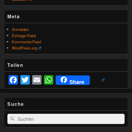
Meta
Anmelden
Eintrags-Feed
Kommentar-Feed
WordPress.org
Teilen
Facebook
Twitter
Email
WhatsApp
Share
Suche
Suchen
Suchen
nach: