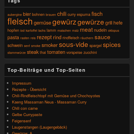
Tags
chili
fisch
bier
bohnen
curry
espuma
aubergine
brauen
fleisch
gewürz
gewürze
gemüse
grill
hefe
meat
nudeln
hopfen
lamm
iod
kartoffel
lachs
maischen
malz
oktopus
sauce
rezept
rind
pasta
rindfleisch
rasten
reis
räuchern
sous-vide
spices
smoker
schwein
spargel
senf
smoke
steak
tomaten
thai
vorspeise
zucchini
stammwürze
Top-Beiträge und Top-Seiten
Impressum
Rezepte - Übersicht
Chili-Rindfleischtopf mit Gemüse und Chochoyotes
Kaeng Massaman Neua - Massaman Curry
Chili con carne
Gelbe Currypaste
Feigensenf
Laugenstangen (Laugengebäck)
Gewürze: A