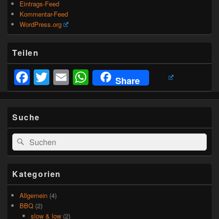
Eintrags-Feed
Kommentar-Feed
WordPress.org
Teilen
Facebook
Twitter
Email
WhatsApp
Share
Suche
Suchen
Suchen
nach:
Kategorien
Allgemein
(4)
BBQ
(2)
slow & low
(2)