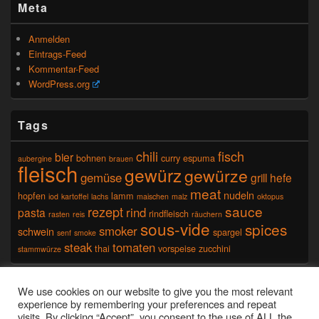
Meta
Anmelden
Eintrags-Feed
Kommentar-Feed
WordPress.org
Tags
chili
fisch
bier
bohnen
curry
espuma
aubergine
brauen
fleisch
gewürz
gewürze
gemüse
grill
hefe
meat
nudeln
hopfen
lamm
iod
kartoffel
lachs
maischen
malz
oktopus
sauce
rezept
rind
pasta
rindfleisch
rasten
reis
räuchern
sous-vide
spices
smoker
schwein
spargel
senf
smoke
steak
tomaten
thai
vorspeise
zucchini
stammwürze
Seitenfuß-Menü
We use cookies on our website to give you the most relevant
experience by remembering your preferences and repeat
visits. By clicking “Accept”, you consent to the use of ALL the