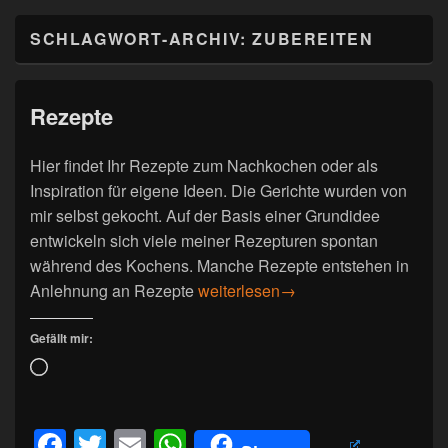
SCHLAGWORT-ARCHIV:
ZUBEREITEN
Rezepte
Hier findet Ihr Rezepte zum Nachkochen oder als
Inspiration für eigene Ideen. Die Gerichte wurden von
mir selbst gekocht. Auf der Basis einer Grundidee
entwickeln sich viele meiner Rezepturen spontan
während des Kochens. Manche Rezepte entstehen in
Rezepte
Anlehnung an Rezepte
weiterlesen
→
Gefällt mir:
Wird
geladen …
F
T
E
W