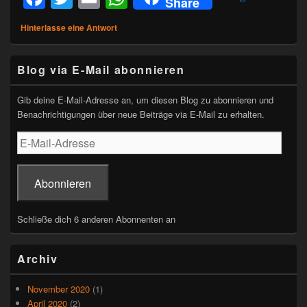
Share
a
wi
m
h
Hinterlasse eine Antwort
c
tt
ail
at
e
er
s
Primärer
Blog via E-Mail abonnieren
Seitenleisten-
b
A
Widgetbereich
o
p
Gib deine E-Mail-Adresse an, um diesen Blog zu abonnieren und
Benachrichtigungen über neue Beiträge via E-Mail zu erhalten.
o
p
E-
k
Mail-
Adresse
Abonnieren
Schließe dich 6 anderen Abonnenten an
Archiv
November 2020
(1)
April 2020
(2)