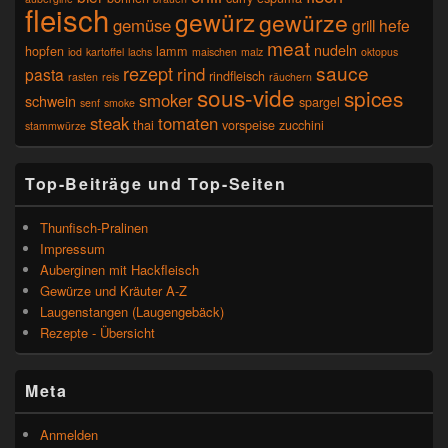
fleisch
gewürz
gewürze
gemüse
grill
hefe
meat
nudeln
hopfen
lamm
iod
kartoffel
lachs
maischen
malz
oktopus
sauce
rezept
rind
pasta
rindfleisch
rasten
reis
räuchern
sous-vide
spices
smoker
schwein
spargel
senf
smoke
steak
tomaten
thai
vorspeise
zucchini
stammwürze
Top-Beiträge und Top-Seiten
Thunfisch-Pralinen
Impressum
Auberginen mit Hackfleisch
Gewürze und Kräuter A-Z
Laugenstangen (Laugengebäck)
Rezepte - Übersicht
Meta
Anmelden