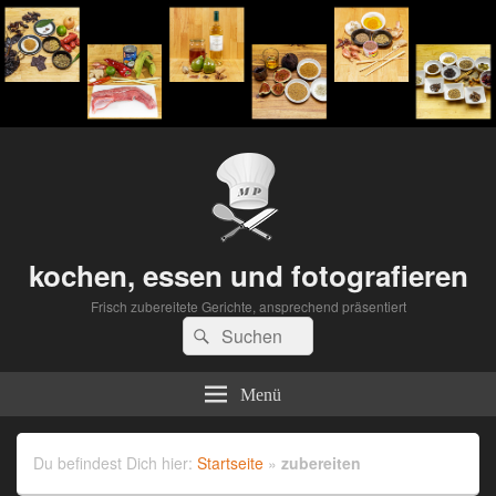
kochen, essen und fotografieren
Frisch zubereitete Gerichte, ansprechend präsentiert
Suchen
Suchen
nach:
Menü
Du befindest Dich hier:
Startseite
»
zubereiten