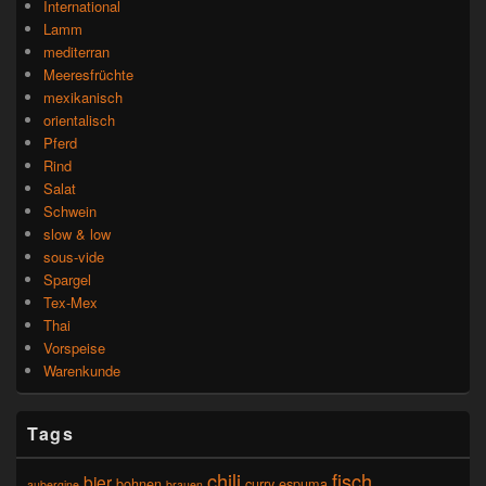
International
Lamm
mediterran
Meeresfrüchte
mexikanisch
orientalisch
Pferd
Rind
Salat
Schwein
slow & low
sous-vide
Spargel
Tex-Mex
Thai
Vorspeise
Warenkunde
Tags
chili
fisch
bier
bohnen
curry
espuma
aubergine
brauen