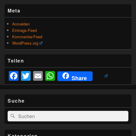
Meta
Anmelden
Eintrags-Feed
Kommentar-Feed
WordPress.org
Teilen
Facebook
Twitter
Email
WhatsApp
Share
Suche
Suchen
Suchen
nach:
Kategorien