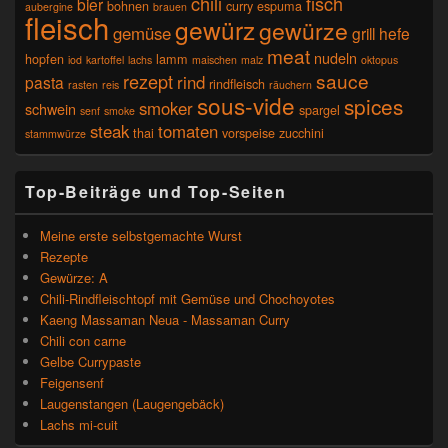
chili
fisch
bier
bohnen
curry
espuma
aubergine
brauen
fleisch
gewürz
gewürze
gemüse
grill
hefe
meat
nudeln
hopfen
lamm
iod
kartoffel
lachs
maischen
malz
oktopus
sauce
rezept
rind
pasta
rindfleisch
rasten
reis
räuchern
sous-vide
spices
smoker
schwein
spargel
senf
smoke
steak
tomaten
thai
vorspeise
zucchini
stammwürze
Top-Beiträge und Top-Seiten
Meine erste selbstgemachte Wurst
Rezepte
Gewürze: A
Chili-Rindfleischtopf mit Gemüse und Chochoyotes
Kaeng Massaman Neua - Massaman Curry
Chili con carne
Gelbe Currypaste
Feigensenf
Laugenstangen (Laugengebäck)
Lachs mi-cuit