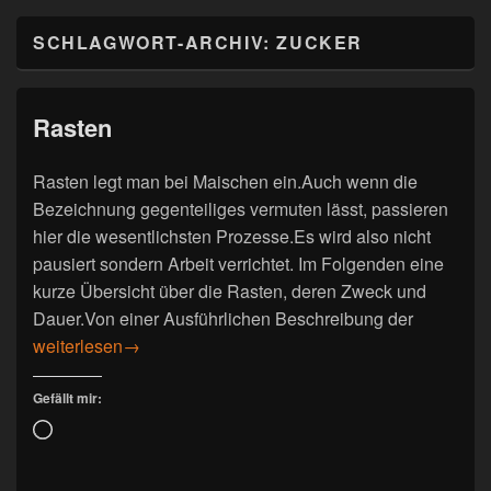
SCHLAGWORT-ARCHIV:
ZUCKER
Rasten
Rasten legt man bei Maischen ein.Auch wenn die
Bezeichnung gegenteiliges vermuten lässt, passieren
hier die wesentlichsten Prozesse.Es wird also nicht
pausiert sondern Arbeit verrichtet. Im Folgenden eine
kurze Übersicht über die Rasten, deren Zweck und
Dauer.Von einer Ausführlichen Beschreibung der
Rasten
weiterlesen
→
Gefällt mir:
Wird
geladen …