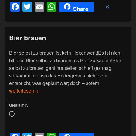
F
T
E
W
Share
a
wi
m
h
c
tt
ail
at
e
er
s
Bier brauen
b
A
o
p
Bier selbst zu brauen ist kein Hexenwerk!Es ist nicht
billiger, Bier selbst zu brauen als Bier zu kaufen!Bier
o
p
selbst zu brauen geht nur selten schief! (es mag
k
vorkommen, dass das Endergebnis nicht dem
entspricht, was geplant war; doch – sofern
Bier brauen
weiterlesen
→
Gefällt mir:
Wird
geladen …