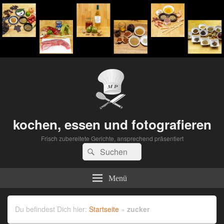
kochen, essen und fotografieren
Frisch zubereitete Gerichte, ansprechend präsentiert
Suchen
Suchen
nach:
Menü
Du befindest Dich hier:
Startseite
»
zucker