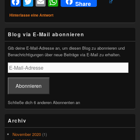
F
T
E
W
Share
a
wi
m
h
Hinterlasse eine Antwort
c
tt
ail
at
e
er
s
Primärer
Blog via E-Mail abonnieren
Seitenleisten-
b
A
Widgetbereich
o
p
Gib deine E-Mail-Adresse an, um diesen Blog zu abonnieren und
Benachrichtigungen über neue Beiträge via E-Mail zu erhalten.
o
p
E-
k
Mail-
Adresse
Abonnieren
Schließe dich 6 anderen Abonnenten an
Archiv
November 2020
(1)