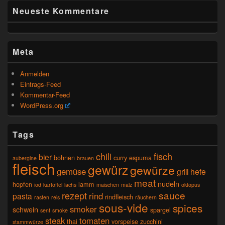
Neueste Kommentare
Meta
Anmelden
Eintrags-Feed
Kommentar-Feed
WordPress.org
Tags
chili
fisch
bier
bohnen
curry
espuma
aubergine
brauen
fleisch
gewürz
gewürze
gemüse
grill
hefe
meat
nudeln
hopfen
lamm
iod
kartoffel
lachs
maischen
malz
oktopus
sauce
rezept
rind
pasta
rindfleisch
rasten
reis
räuchern
sous-vide
spices
smoker
schwein
spargel
senf
smoke
steak
tomaten
thai
vorspeise
zucchini
stammwürze